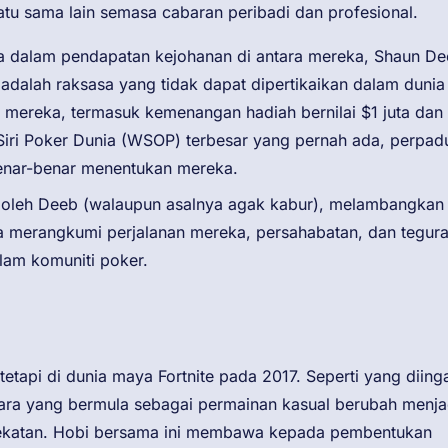
satu sama lain semasa cabaran peribadi dan profesional.
a dalam pendapatan kejohanan di antara mereka, Shaun De
adalah raksasa yang tidak dapat dipertikaikan dalam dunia
u mereka, termasuk kemenangan hadiah bernilai $1 juta dan
iri Poker Dunia (WSOP) terbesar yang pernah ada, perpad
enar-benar menentukan mereka.
 oleh Deeb (walaupun asalnya agak kabur), melambangkan 
a merangkumi perjalanan mereka, persahabatan, dan tegur
alam komuniti poker.
tapi di dunia maya Fortnite pada 2017. Seperti yang diing
ara yang bermula sebagai permainan kasual berubah menja
 sekatan. Hobi bersama ini membawa kepada pembentukan