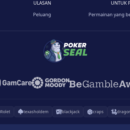
ULASAN
UNTUK 
Peluang
Permainan yang b
Rolet
texasholdem
blackjack
craps
dragon