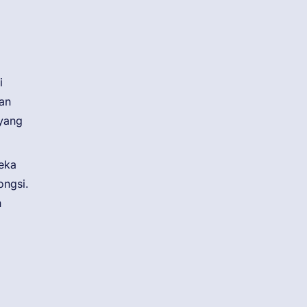
i
an
 yang
eka
ongsi.
n