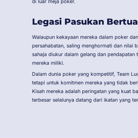
di luar meja poker.
Legasi Pasukan Bertu
Walaupun kekayaan mereka dalam poker dan 
persahabatan, saling menghormati dan nila
sahaja diukur dalam gelang dan pendapatan t
mereka miliki.
Dalam dunia poker yang kompetitif, Team Lu
tetapi untuk komitmen mereka yang tidak berb
Kisah mereka adalah peringatan yang kuat b
terbesar selalunya datang dari ikatan yang te