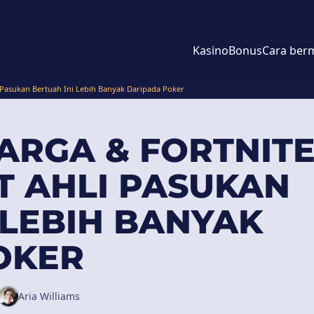
Kasino
Bonus
Cara ber
i Pasukan Bertuah Ini Lebih Banyak Daripada Poker
ARGA & FORTNITE
T AHLI PASUKAN
 LEBIH BANYAK
OKER
Aria Williams