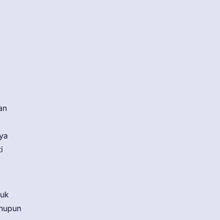
an
ya
i
puk
ahupun