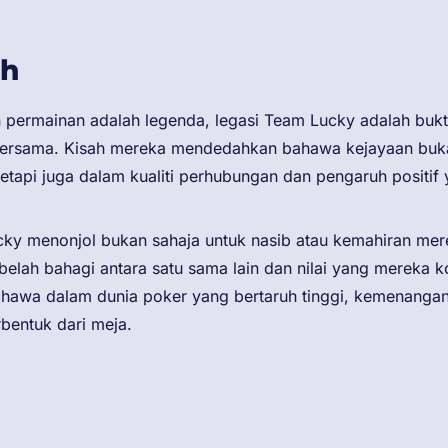
ah
permainan adalah legenda, legasi Team Lucky adalah bukt
i bersama. Kisah mereka mendedahkan bahawa kejayaan buk
etapi juga dalam kualiti perhubungan dan pengaruh positif
cky menonjol bukan sahaja untuk nasib atau kemahiran mer
elah bahagi antara satu sama lain dan nilai yang mereka k
ahawa dalam dunia poker yang bertaruh tinggi, kemenanga
rbentuk dari meja.