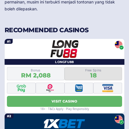
permainan, musim ini terbukti menjadi tontonan yang tidak
boleh dilepaskan.
RECOMMENDED CASINOS
#1
LONGFU88
Bonus
Free Spins
RM 2,088
18
VISIT CASINO
18+ · T&Cs Apply · Play Responsibly
#2