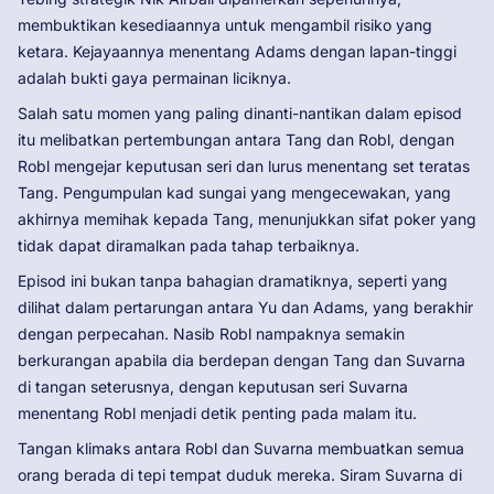
membuktikan kesediaannya untuk mengambil risiko yang
ketara. Kejayaannya menentang Adams dengan lapan-tinggi
adalah bukti gaya permainan liciknya.
Salah satu momen yang paling dinanti-nantikan dalam episod
itu melibatkan pertembungan antara Tang dan Robl, dengan
Robl mengejar keputusan seri dan lurus menentang set teratas
Tang. Pengumpulan kad sungai yang mengecewakan, yang
akhirnya memihak kepada Tang, menunjukkan sifat poker yang
tidak dapat diramalkan pada tahap terbaiknya.
Episod ini bukan tanpa bahagian dramatiknya, seperti yang
dilihat dalam pertarungan antara Yu dan Adams, yang berakhir
dengan perpecahan. Nasib Robl nampaknya semakin
berkurangan apabila dia berdepan dengan Tang dan Suvarna
di tangan seterusnya, dengan keputusan seri Suvarna
menentang Robl menjadi detik penting pada malam itu.
Tangan klimaks antara Robl dan Suvarna membuatkan semua
orang berada di tepi tempat duduk mereka. Siram Suvarna di