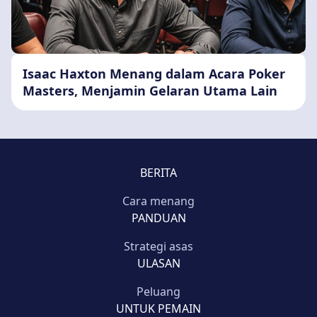
Isaac Haxton Menang dalam Acara Poker
Masters, Menjamin Gelaran Utama Lain
BERITA
Cara menang
PANDUAN
Strategi asas
ULASAN
Peluang
UNTUK PEMAIN