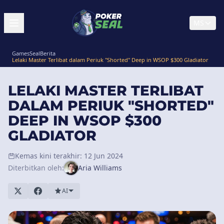
MS
GamesSeal
Berita
Lelaki Master Terlibat dalam Periuk "Shorted" Deep in WSOP $300 Gladiator
LELAKI MASTER TERLIBAT
DALAM PERIUK "SHORTED"
DEEP IN WSOP $300
GLADIATOR
Kemas kini terakhir: 12 Jun 2024
Diterbitkan oleh:
Aria Williams
AI