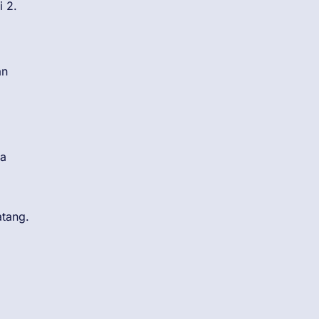
 2.
an
da
atang.