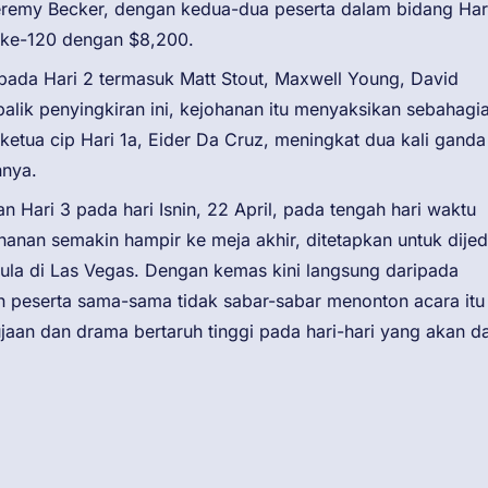
eremy Becker, dengan kedua-dua peserta dalam bidang Hari
t ke-120 dengan $8,200.
n pada Hari 2 termasuk Matt Stout, Maxwell Young, David
balik penyingkiran ini, kejohanan itu menyaksikan sebahagi
ketua cip Hari 1a, Eider Da Cruz, meningkat dua kali ganda
nnya.
ari 3 pada hari Isnin, 22 April, pada tengah hari waktu
anan semakin hampir ke meja akhir, ditetapkan untuk dije
ula di Las Vegas. Dengan kemas kini langsung daripada
peserta sama-sama tidak sabar-sabar menonton acara itu
jaan dan drama bertaruh tinggi pada hari-hari yang akan d