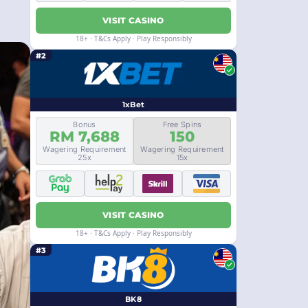
VISIT CASINO
18+ · T&Cs Apply · Play Responsibly
#2
1xBet
Bonus
Free Spins
RM 7,688
150
Wagering Requirement
Wagering Requirement
25x
15x
VISIT CASINO
18+ · T&Cs Apply · Play Responsibly
#3
BK8