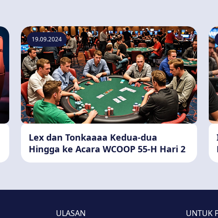
19.09.2024
Lex dan Tonkaaaa Kedua-dua
Hingga ke Acara WCOOP 55-H Hari 2
ULASAN
UNTUK 