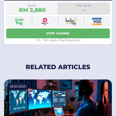
Bonus
Free Spins
RM 2,880
-
VISIT CASINO
18+ · T&Cs Apply · Play Responsibly
RELATED ARTICLES
26.03.2025