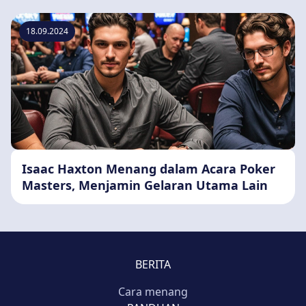
18.09.2024
Isaac Haxton Menang dalam Acara Poker
Masters, Menjamin Gelaran Utama Lain
BERITA
Cara menang