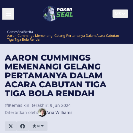
MS
GamesSeal
Berita
Aaron Cummings Memenangi Gelang Pertamanya Dalam Acara Cabutan
Tiga Tiga Bola Rendah
AARON CUMMINGS
MEMENANGI GELANG
PERTAMANYA DALAM
ACARA CABUTAN TIGA
TIGA BOLA RENDAH
Kemas kini terakhir: 9 Jun 2024
Diterbitkan oleh:
Aria Williams
AI